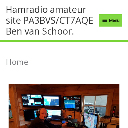
Ga
Menu
Hamradio amateur
naar
site PA3BVS/CT7AQE
de
Menu
inhoud
Ben van Schoor.
Home